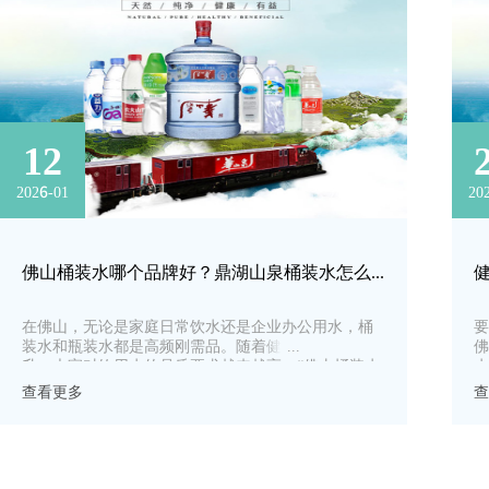
12
2026-01
20
佛山桶装水哪个品牌好？鼎湖山泉桶装水怎么样？
​在佛山，无论是家庭日常饮水还是企业办公用水，桶
要
装水和瓶装水都是高频刚需品。随着健康意识的提
佛
升，大家对饮用水的品质要求越来越高，“佛山桶装水
水
哪个品牌好”“鼎湖山泉桶装水怎么样”也成为了本地用
生
查看更多
查
户高频搜索的问题。
放