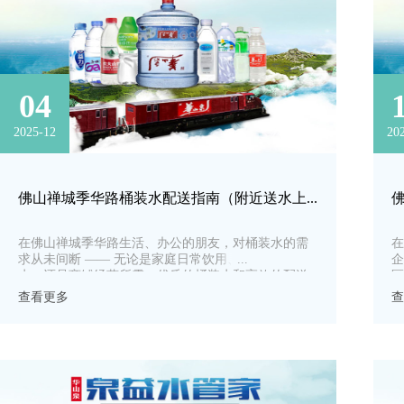
04
2025-12
20
佛山禅城季华路桶装水配送指南（附近送水上门电话）
在佛山禅城季华路生活、办公的朋友，对桶装水的需
在
求从未间断 —— 无论是家庭日常饮用、企业办公供
企
水，还是商铺经营所需，优质的桶装水和高效的配送
区
服务都是刚需。
山
查看更多
查
升