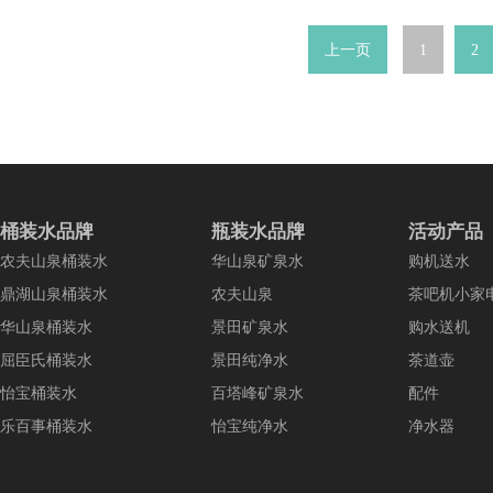
上一页
1
2
桶装水品牌
瓶装水品牌
活动产品
农夫山泉桶装水
华山泉矿泉水
购机送水
鼎湖山泉桶装水
农夫山泉
茶吧机小家
华山泉桶装水
景田矿泉水
购水送机
屈臣氏桶装水
景田纯净水
茶道壶
怡宝桶装水
百塔峰矿泉水
配件
乐百事桶装水
怡宝纯净水
净水器