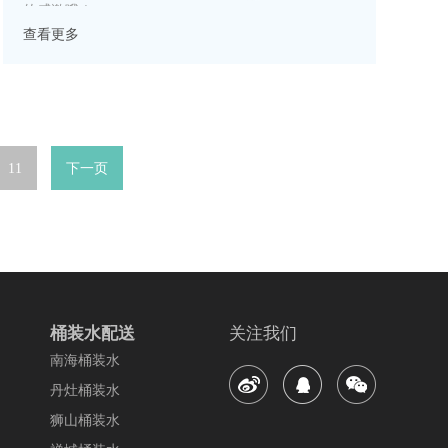
的感激哦！
查看更多
11
下一页
桶装水配送
关注我们
南海桶装水
丹灶桶装水
狮山桶装水