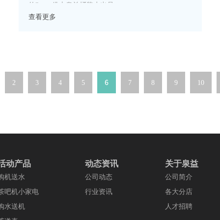
的”。 --佛山泉益桶装水出品
查看更多
2
3
4
5
6
7
8
9
10
活动产品
动态资讯
关于泉益
购机送水
公司动态
公司简介
茶吧机小家电
行业资讯
各大分店
购水送机
人才招聘