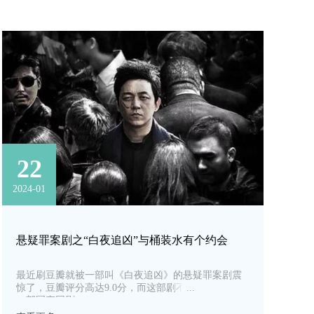
22
2024-01
悬疑罪案剧之“白夜追凶”与桶装水有个约会
最近刷豆瓣就被一部叫《白夜追凶》的悬疑罪案剧震
惊了，豆瓣评分高达9.0分，而这部剧不是美剧，而是
一部国产网剧。