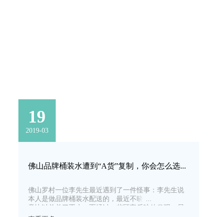
19
2019-03
佛山品牌桶装水遭到“A货”复制，你会怎么选择？
佛山罗村一位李先生最近遇到了一件怪事：李先生说
本人是做品牌桶装水配送的，最近不晓得为什么，生
意比以前差了不少。而经过一些顾客反映他发现，居
然有人在卖跟他相同品牌的桶装水，价钱却比他低很