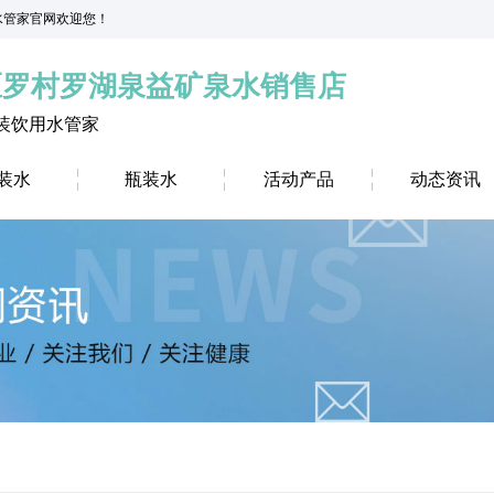
益水管家官网欢迎您！
区罗村罗湖泉益矿泉水销售店
装饮用水管家
装水
瓶装水
活动产品
动态资讯