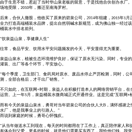
由于生意不错，惹起了当时华山泉老板的留意，于是找他合伙创办水厂。
场地受限，
年，搬迁至南海罗村。
2010
后来，合伙人撤股，他收买了原来的碧泉公司，
2014
年组建，
年
月
2015
1
全力打造高端桶装水品牌，提出自然弱碱水新规范，成为佛山独一经过该
桶装水中排名前列。
“饮
泉益
山泉，享健康人生
”
往常，食品平安、饮用水平安问题频发的今天，平安显得尤为重要。
泉益山泉水，植被生态环境维护良好，保证了原水无污染。同时，专业的
灌装、出厂等各个环节，平安放心。
“每个季度，卫生部门、食药局对原水、废品水停止严厉检测，同时，公
测，全部合格后，才干出厂销售。”
不只如此，在互联网
+
时期，泉益人在积极打造本人的网络营销平台，在
运营。上一年
月，泉益桶装水微商城正式开通停业。这是完成“互联网
5
+
而有今天的泉益山泉水，勇哥对当年碧泉公司的合伙人大
B
，满怀感谢之
水厂，他是我事业上的引路人。”
而说到家庭的时候，
勇哥
心怀愧疚。
“从当年做送水工到现在，每天的时间都用在了工作上，真正陪伴家人和
有体会到父爱，更多的时候，就是他们需要买东西了，我给他们钱。我觉