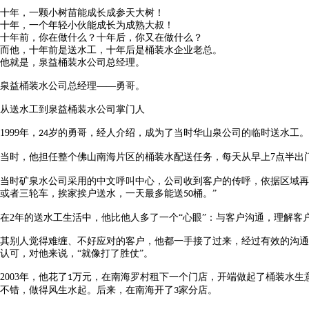
十年，一颗小树苗能成长成参天大树！
十年，一个年轻小伙能成长为成熟大叔！
十年前，你在做什么？十年后，你又在做什么？
而他，十年前是送水工，十年后是
桶装水企业
老总。
他就是，泉益桶装水公司总经理。
泉益桶装水公司
总经理
——
勇哥
。
从送水工到
泉益桶装水公司
掌门人
1999
年，
岁的
勇哥
，经人介绍，成为了当时
华山泉
公司的临时送水工。
24
当时，他担任整个佛山南海片区的桶装水配送任务，每天从早上
7
点半出
当时矿泉水公司采用的中文呼叫中心，公司收到客户的传呼，依据区域再
或者三轮车，挨家挨户送水，一天最多能送
桶。”
50
在
2
年的送水工生活中，他比他人多了一个“心眼”：与客户沟通，理解客
其别人觉得难缠、不好应对的客户，他都一手接了过来，经过有效的沟通
认可，对他来说，
“就像打了胜仗”。
2003
年，他花了
万元，在南海罗村租下一个门店，开端做起了桶装水生
1
不错，做得风生水起。后来，在南海开了
家分店。
3