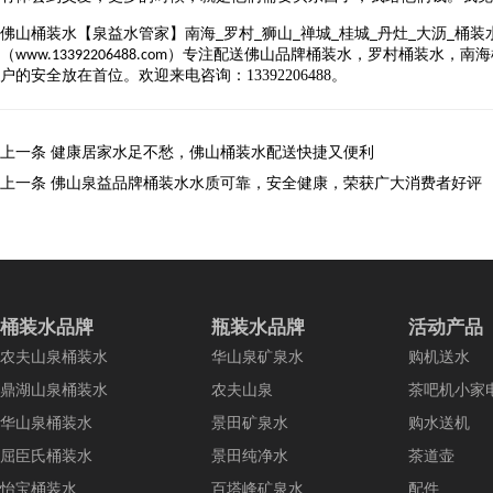
佛山桶装水【泉益水管家】南海
罗村
狮山
禅城
桂城
丹灶
大沥
桶装
_
_
_
_
_
_
_
（
）专注配送佛山品牌桶装水，罗村桶装水，南海
www.13392206488.com
户的安全放在首位。
欢迎来电咨询
：
13392206488
。
上一条
健康居家水足不愁，佛山桶装水配送快捷又便利
上一条
佛山泉益品牌桶装水水质可靠，安全健康，荣获广大消费者好评
桶装水品牌
瓶装水品牌
活动产品
农夫山泉桶装水
华山泉矿泉水
购机送水
鼎湖山泉桶装水
农夫山泉
茶吧机小家
华山泉桶装水
景田矿泉水
购水送机
屈臣氏桶装水
景田纯净水
茶道壶
怡宝桶装水
百塔峰矿泉水
配件