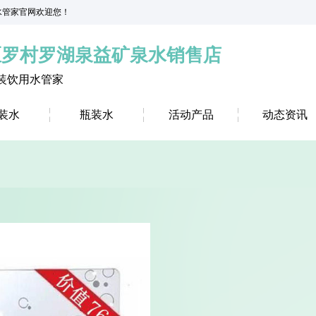
益水管家官网欢迎您！
区罗村罗湖泉益矿泉水销售店
装饮用水管家
装水
瓶装水
活动产品
动态资讯