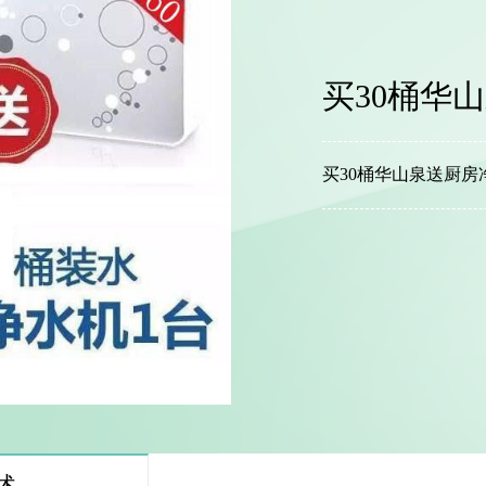
买30桶华
买30桶华山泉送厨房
述